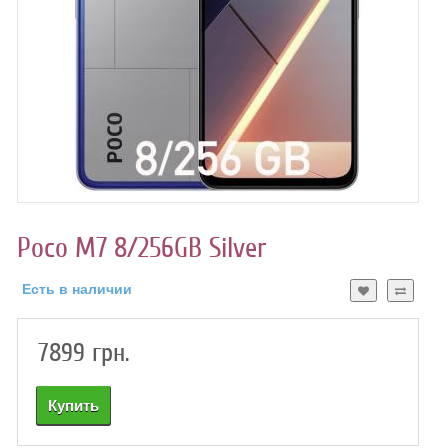
DOOGEE
HOTWAV
OUKITEL
ULEFONE
Poco M7 8/256GB Silver
UNIHERTZ 8849
Есть в наличии
XIAOMI
7899 грн.
ПЛАНШЕТЫ
АКСЕССУАРЫ