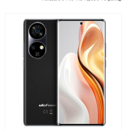
DOOGEE
HOTWAV
OUKITEL
ULEFONE
UNIHERTZ 8849
XIAOMI
ПЛАНШЕТЫ
АКСЕССУАРЫ