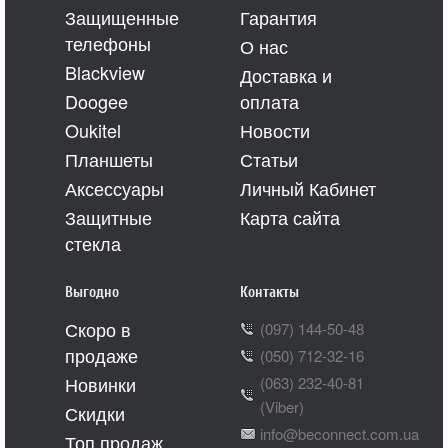
Защищенные
Гарантия
телефоны
О нас
Blackview
Доставка и
Doogee
оплата
Oukitel
Новости
Планшеты
Статьи
Аксессуары
Личный Кабинет
Защитные
Карта сайта
стекла
Выгодно
Контакты
Скоро в
(097) 144-50-48
продаже
(050) 712-32-16
Новинки
(063) 232-40-81
(Viber)
Скидки
info@beconnect.com.ua
Топ продаж