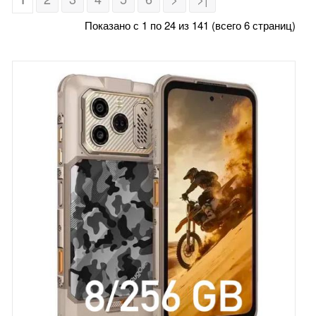
Показано с 1 по 24 из 141 (всего 6 страниц)
DOOGEE
HOTWAV
OUKITEL
ULEFONE
UNIHERTZ 8849
XIAOMI
ПЛАНШЕТЫ
АКСЕССУАРЫ