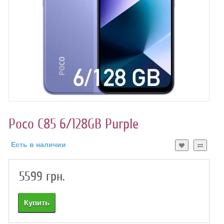
DOOGEE
HOTWAV
OUKITEL
ULEFONE
Poco C85 6/128GB Purple
UNIHERTZ 8849
Есть в наличии
XIAOMI
5599 грн.
ПЛАНШЕТЫ
АКСЕССУАРЫ