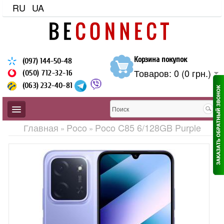
RU
UA
Корзина покупок
(097) 144-50-48
Товаров: 0 (0 грн.)
(050) 712-32-16
(063) 232-40-81
Главная
Poco
Poco C85 6/128GB Purple
»
»
ЗАЩИЩЕННЫЕ
BLACKVIEW
CUBOT